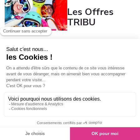
Les Offres
TRIBU
Attention ces offres débutent à
l'issue de la période des
préventes, car elles ne se
cumulent pas avec les préventes !
Le ski c'est bien, en famille ou entre ami(e)s
c'est mieux !
Vous skiez en famille ou avec des amis ? Vous êtes 4 personnes
ou plus à venir à la journée ou en vacances au Collet ? Au