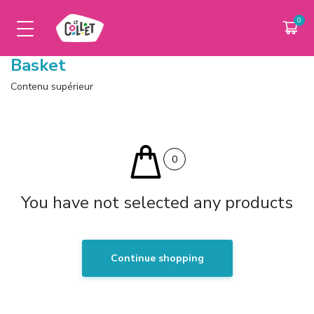
Basket
PARTENAIRES
LIVE INFOS
Contenu supérieur
LA STATION
ESPACE PRO
CSE & ASSO
0
You have not selected any products
Continue shopping